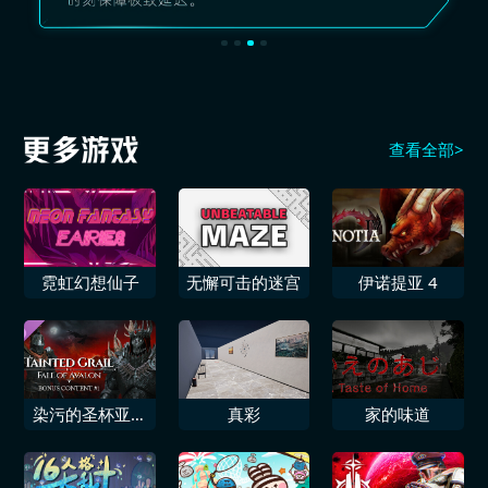
查看全部>
霓虹幻想仙子
无懈可击的迷宫
伊诺提亚 4
染污的圣杯亚瑟
真彩
家的味道
王陨落附加内容
1