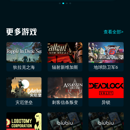
查看全部>
狄拉克之海
辐射新维加斯
地球防卫军6
灾厄堡垒
刺客信条叛变
异锁