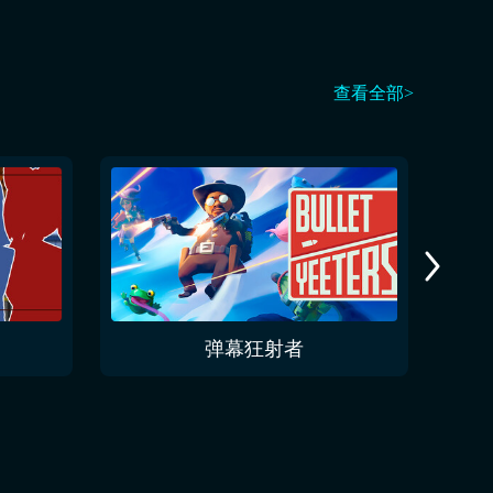
查看全部>
弹幕狂射者
挂到