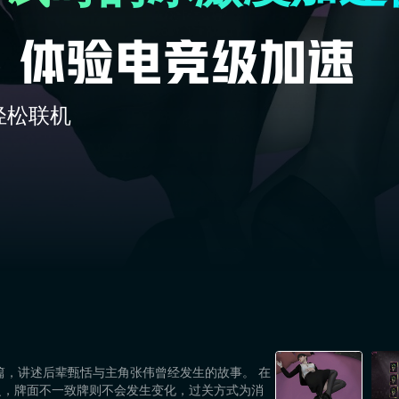
轻松联机
ng story的系列番外篇，讲述后辈甄恬与主角张伟曾经发生的故事。 在
之，牌面不一致牌则不会发生变化，过关方式为消