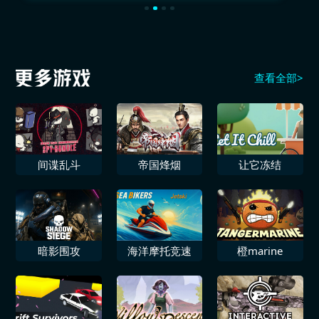
查看全部>
间谍乱斗
帝国烽烟
让它冻结
暗影围攻
海洋摩托竞速
橙marine