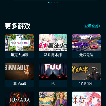
查看全部>
坦克大崩溃
弑杀魔术师
无尽竞速
罪 Vault
风
守卫虎牢