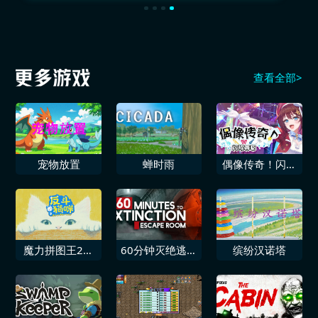
查看全部>
宠物放置
蝉时雨
偶像传奇！闪耀
再临
魔力拼图王2反
60分钟灭绝逃生
缤纷汉诺塔
斗猫咪
密室逃脱