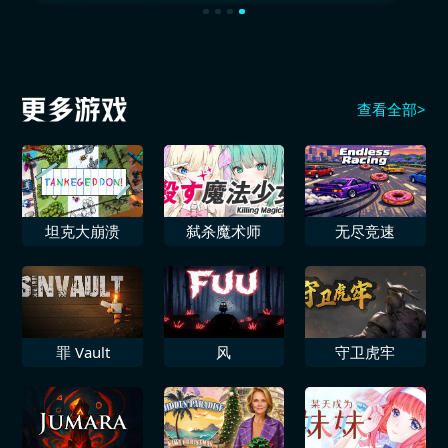
查看全部>
坦克大崩溃
弑杀魔术师
无尽竞速
罪 Vault
风
守卫虎牢