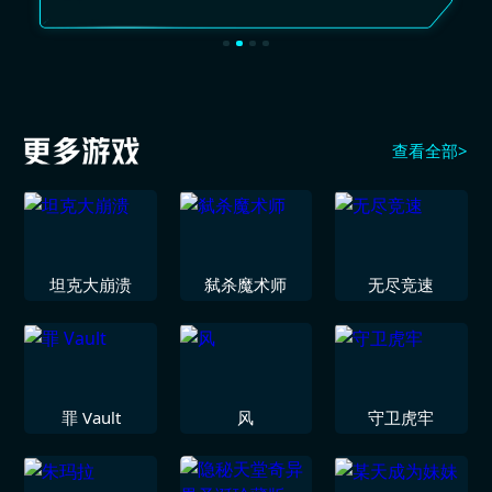
查看全部>
坦克大崩溃
弑杀魔术师
无尽竞速
罪 Vault
风
守卫虎牢