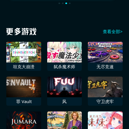
查看全部>
坦克大崩溃
弑杀魔术师
无尽竞速
罪 Vault
风
守卫虎牢