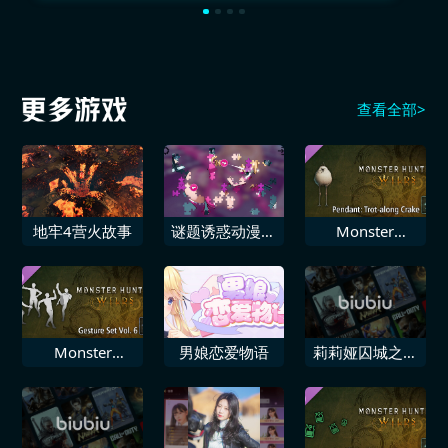
查看全部>
地牢4营火故事
谜题诱惑动漫揭
Monster
秘
Hunter Wilds
追加饰物“小踱
柔毛秧鸡”
Monster
男娘恋爱物语
莉莉娅囚城之堕
Hunter Wilds
花官方莉莉娅角
追加肢体动作组
色扮演照
合Vol.6