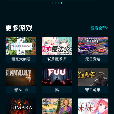
查看全部>
坦克大崩溃
弑杀魔术师
无尽竞速
罪 Vault
风
守卫虎牢