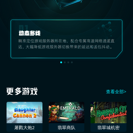
查看全部>
屠戮大炮2
翡翠商队
翡翠城机密