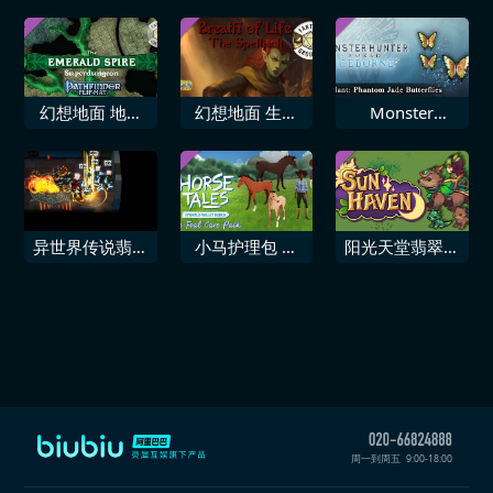
幻想地面 地理
幻想地面 生命
Monster
路径角色扮演游
之息 魔法劫持
Hunter World
戏 翡翠尖塔超
者
Iceborne 追加
级地牢翻转垫多
饰物「幻想蝴蝶
包
·翡翠」
异世界传说翡翠
小马护理包 马
阳光天堂翡翠优
爪
语翡翠谷牧场
雅包
周一到周五
9:00-18:00