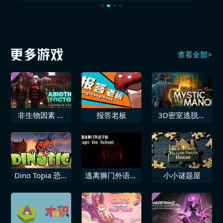
查看全部>
非生物因素 支
报答老板
3D密室逃脱神
持者包
秘庄园
Dino Topia 恐龙
逃离狮门外语学
小小谜题屋
小当家
校 / Escape the
School