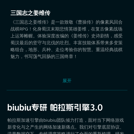
三国志之姜维传
《三国志之姜维传》是一款致敬《曹操传》的像素风回合
战棋RPG！化身蜀汉末期悲情英雄姜维，在复古像素战场
上运筹帷幄。体验深度改编的《姜维传》史诗剧情，感受
蜀汉最后的坚守与北伐的壮烈。丰富技能体系带来多变策
略组合，地形、兵种、走位考验你的智慧。重温经典战棋
魅力，书写荡气回肠的三国终章！
展开
帕拉斯加速引擎由biubiu团队倾力打造，面对当下网络游戏
新变化与之产生的网络加速新痛点。我们对引擎底层协议、
流量数据交互、专线调度策略进行了全面的重新梳理，研发