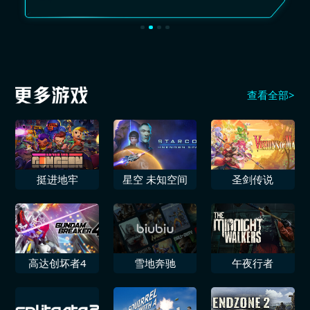
查看全部>
挺进地牢
星空 未知空间
圣剑传说
高达创坏者4
雪地奔驰
午夜行者