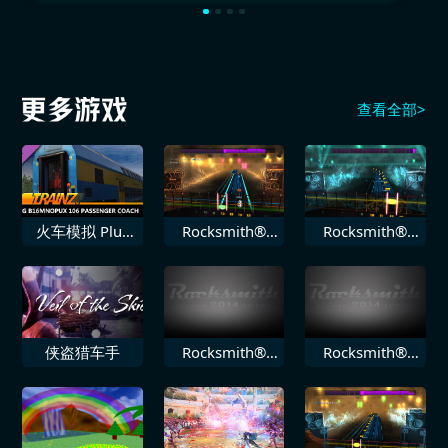
查看全部>
火车模拟 Plus
Rocksmith®
Rocksmith®
DLC PREG
2014 Staind 局
2014 Volbeat
B16mnopux
外人
堕落
106
侠盗猎车手
Rocksmith®
Rocksmith®
2014 Toadies
2014 鬼泥乐队
负鼠王国
Ruby Soho