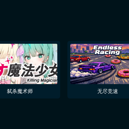
弑杀魔术师
无尽竞速