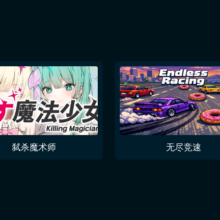
弑杀魔术师
无尽竞速