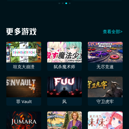
查看全部>
坦克大崩溃
弑杀魔术师
无尽竞速
罪 Vault
风
守卫虎牢