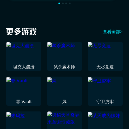
查看全部>
坦克大崩溃
弑杀魔术师
无尽竞速
罪 Vault
风
守卫虎牢