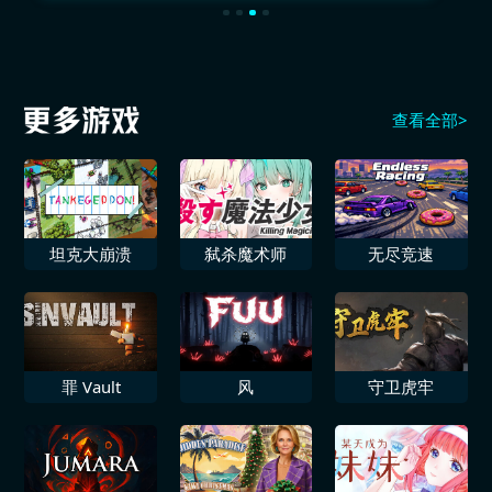
查看全部>
坦克大崩溃
弑杀魔术师
无尽竞速
罪 Vault
风
守卫虎牢