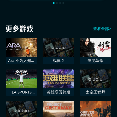
查看全部>
Ara 不为人知的
战律 2
剑灵革命
历史
EA SPORTS
英雄联盟韩服
太空工程师
FC™ 25