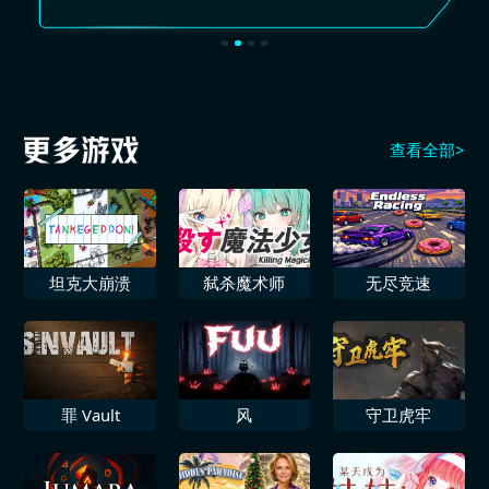
查看全部>
坦克大崩溃
弑杀魔术师
无尽竞速
罪 Vault
风
守卫虎牢