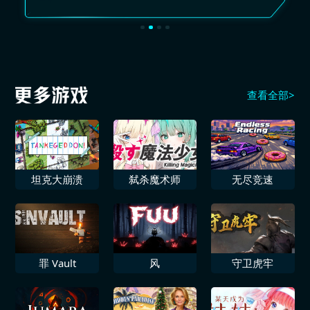
查看全部>
坦克大崩溃
弑杀魔术师
无尽竞速
罪 Vault
风
守卫虎牢