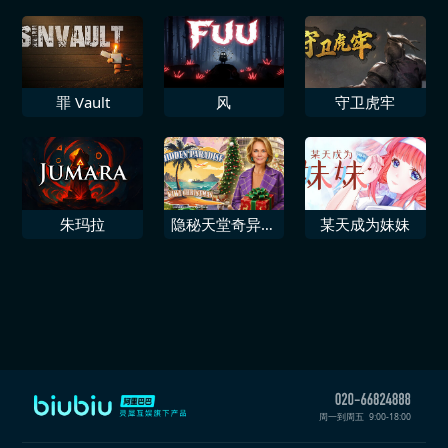
罪 Vault
风
守卫虎牢
朱玛拉
隐秘天堂奇异果
某天成为妹妹
圣诞珍藏版
周一到周五
9:00-18:00