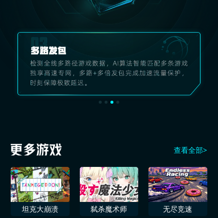
查看全部>
坦克大崩溃
弑杀魔术师
无尽竞速