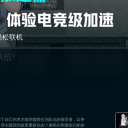
轻松联机
明了自己剑术才能并能胜任为队伍的领导者，以争
另寻出路回归故里重获自由？谢莉尔和朋友们的命