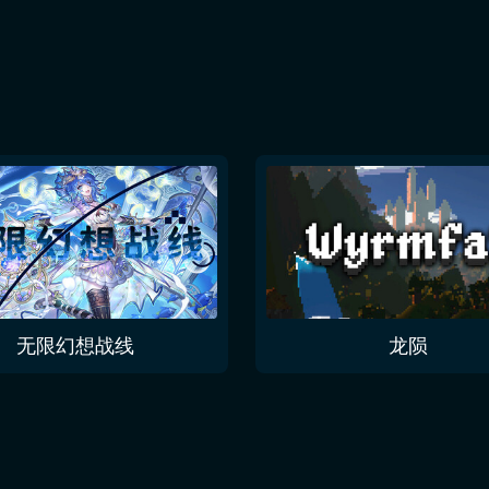
无限幻想战线
龙陨