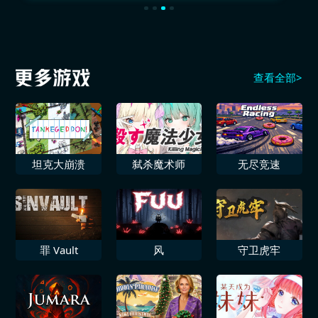
查看全部>
坦克大崩溃
弑杀魔术师
无尽竞速
罪 Vault
风
守卫虎牢