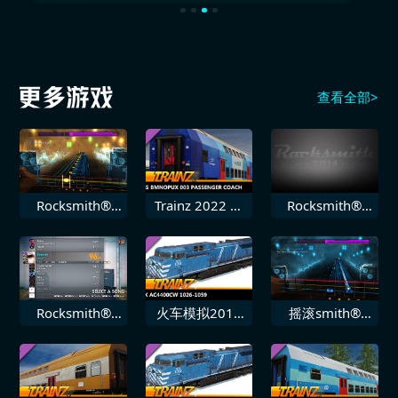
查看全部>
Rocksmith®
Trainz 2022 扩
Rocksmith®
2014 SR71 即
展包 PREG
2014 飞叶乐队
刻
Bmnopux 003
迷失
Rocksmith®
火车模拟2019
摇滚smith®
2014 Seether
DLC CEFX
2014
补救
AC4400CW
Shinedown 45
10261059