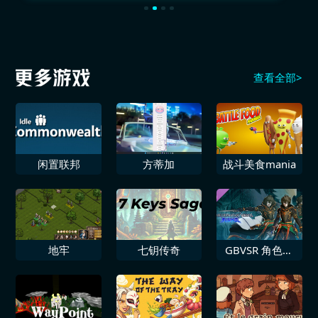
查看全部>
闲置联邦
方蒂加
战斗美食mania
地牢
七钥传奇
GBVSR 角色颜
色包5