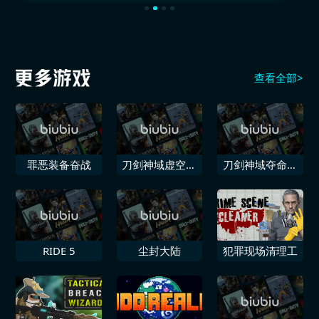
查看全部>
罪恶装备奋战
刀剑神域虚空幻
刀剑神域夺命凶
界
弹
RIDE 5
尘封大陆
犯罪现场清理工