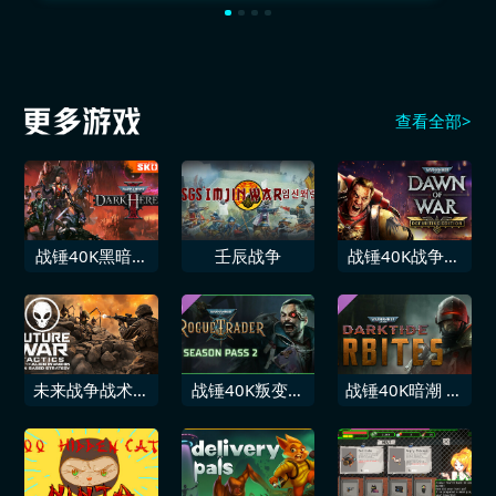
查看全部>
战锤40K黑暗异
壬辰战争
战锤40K战争黎
端
明 完美版
未来战争战术特
战锤40K叛变领
战锤40K暗潮 警
战部队对抗外星
主 第二季通行
典探员
入侵回合制战略
证