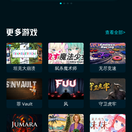
查看全部>
坦克大崩溃
弑杀魔术师
无尽竞速
罪 Vault
风
守卫虎牢