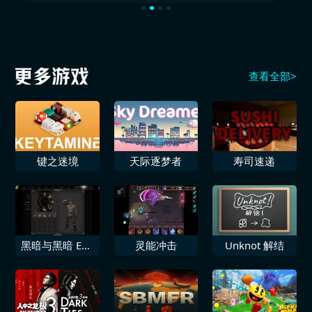
查看全部>
键之迷境
天际逐梦者
寿司速递
黑暗与黑暗 EA7
灵能冲击
Unknot 解结
赛季包