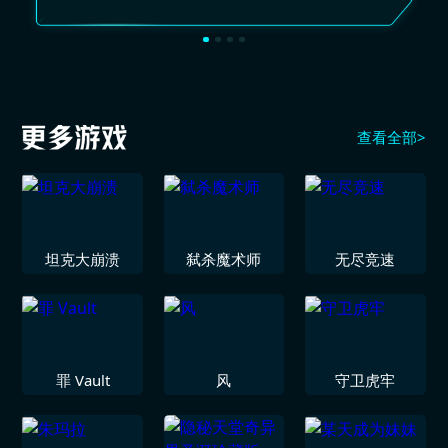
查看全部>
坦克大崩溃
弑杀魔术师
无尽竞速
罪 Vault
风
守卫虎牢