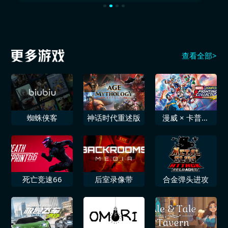
查看全部>
蜘蛛侠客
神话时代重述版
漫威 × 卡普空
经典街机格斗合
集
死亡竞速66
后室录像带
合金弹头进攻