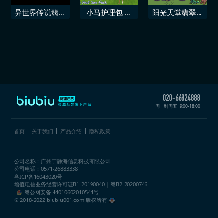
包
·翡翠」
异世界传说翡翠
小马护理包 马
阳光天堂翡翠优
爪
语翡翠谷牧场
雅包
周一到周五
9:00-18:00
首页
关于我们
产品介绍
隐私政策
公司名称：广州宁静海信息科技有限公司
公司电话：0571-26883338
粤ICP备16043020号
增值电信业务经营许可证
B1-20190040 | 粤B2-20200746
粤公网安备 44010602010544号
© 2018-2022 biubiu001.com 版权所有