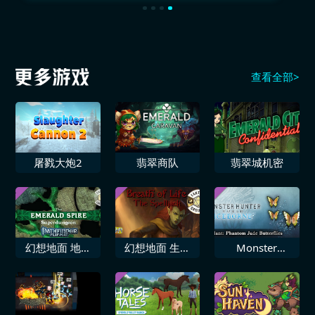
查看全部>
屠戮大炮2
翡翠商队
翡翠城机密
幻想地面 地理
幻想地面 生命
Monster
路径角色扮演游
之息 魔法劫持
Hunter World
戏 翡翠尖塔超
者
Iceborne 追加
级地牢翻转垫多
饰物「幻想蝴蝶