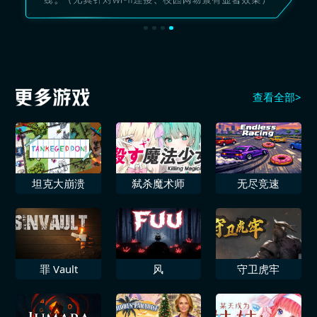
查看全部>
坦克大崩溃
弑杀魔术师
无尽竞速
罪 Vault
风
守卫虎牢