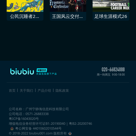
公民沉睡者2星
王国风云交付战
足球生涯模式26
际矢量
记II 教会之谜
周一到周五
9:00-18:00
首页
关于我们
产品介绍
隐私政策
公司名称：广州宁静海信息科技有限公司
公司电话：0571-26883338
粤ICP备16043020号
增值电信业务经营许可证
B1-20190040 | 粤B2-20200746
粤公网安备 44010602010544号
© 2018-2022 biubiu001.com 版权所有