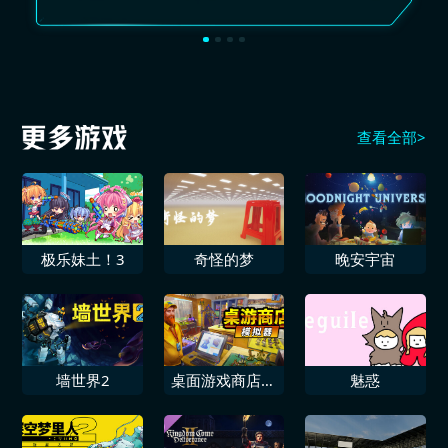
查看全部>
极乐妹土！3
奇怪的梦
晚安宇宙
墙世界2
桌面游戏商店模
魅惑
拟器