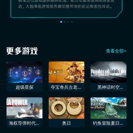
查看全部>
超级星探
夺宝奇兵古老之
黑神话时空
圈
Black Souls like
海权导弹时代的
奥日
钓鱼冒险夏日时
海上作战
光