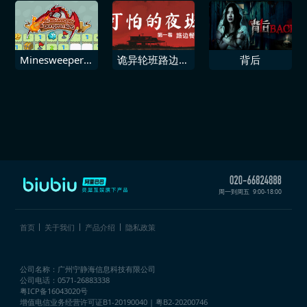
Minesweeper &
诡异轮班路边餐
背后
Dungeon RPG
厅
扫雷与地下城
周一到周五
9:00-18:00
首页
关于我们
产品介绍
隐私政策
公司名称：广州宁静海信息科技有限公司
公司电话：0571-26883338
粤ICP备16043020号
增值电信业务经营许可证
B1-20190040 | 粤B2-20200746