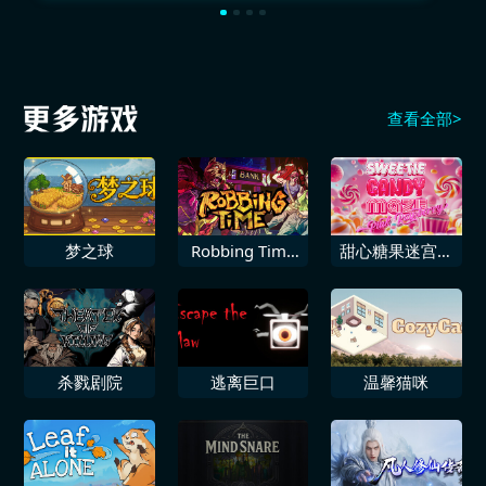
查看全部>
梦之球
Robbing Time
甜心糖果迷宫粉
打劫时间到
红覆盆子
杀戮剧院
逃离巨口
温馨猫咪