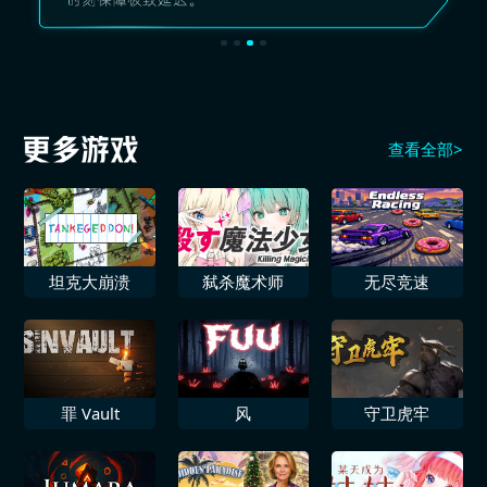
查看全部>
坦克大崩溃
弑杀魔术师
无尽竞速
罪 Vault
风
守卫虎牢