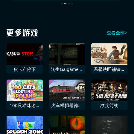
查看全部>
皮卡布停下
转生Galgame成
温馨铁匠铺铁匠
为女主角！
模拟器
100只猫咪迷失
火车模拟器德国
敌兵前线
在波兰 额外内
铁路BR218 761
容