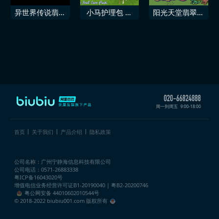
包
·翡翠」
异世界传说翡翠
小马护理包 马
阳光天堂翡翠优
爪
语翡翠谷牧场
雅包
周一到周五
9:00-18:00
首页
关于我们
产品介绍
隐私政策
公司名称：广州宁静海信息科技有限公司
公司电话：0571-26883338
粤ICP备16043020号
增值电信业务经营许可证
B1-20190040 | 粤B2-20200746
粤公网安备 44010602010544号
© 2018-2022 biubiu001.com 版权所有