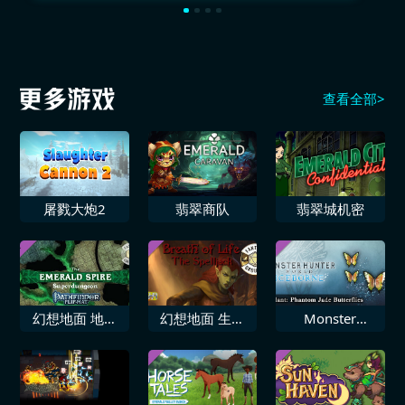
查看全部>
屠戮大炮2
翡翠商队
翡翠城机密
幻想地面 地理
幻想地面 生命
Monster
路径角色扮演游
之息 魔法劫持
Hunter World
戏 翡翠尖塔超
者
Iceborne 追加
级地牢翻转垫多
饰物「幻想蝴蝶