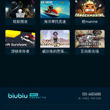
暗影围攻
海洋摩托竞速
橙marine
漂移幸存者
威尔洛的堕落进
互动射击场
入地下
周一到周五
9:00-18:00