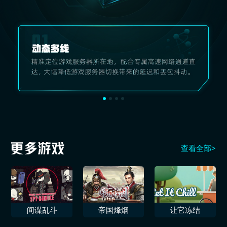
查看全部>
间谍乱斗
帝国烽烟
让它冻结