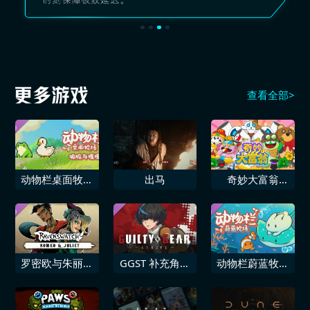
查看全部>
动物栏桌面牧场
出马
奇妙大富翁
呱呱与嘎嘎
Wonderful
Richman
罗密欧与朱丽叶
GGST 补充角色
动物栏蔚蓝牧场
渡鸦之影
16 独美歌
DLC