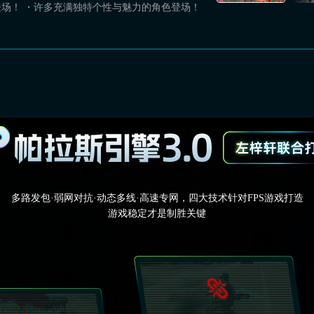
场！ ・许多充满独特个性与魅力的角色登场！
多路发包·弱网对抗·动态多线·高速专网，四大技术针对FPS游戏打造
游戏稳定才是制胜关键