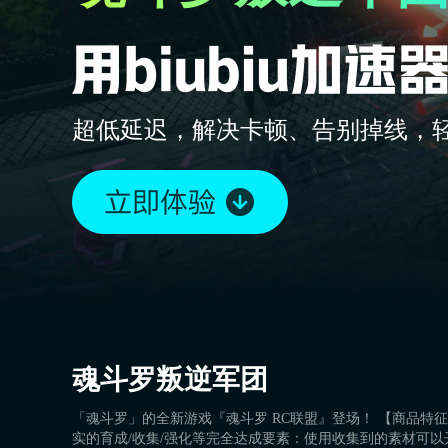
超低延迟，解决卡顿、告别掉线，
魂斗罗叛逆军团
「魂斗罗」的全新游戏『魂斗罗 RC联盟』登场！ 【商品特征
实的育成/收集/强化等完全达成要素：使用收集到的素材可以