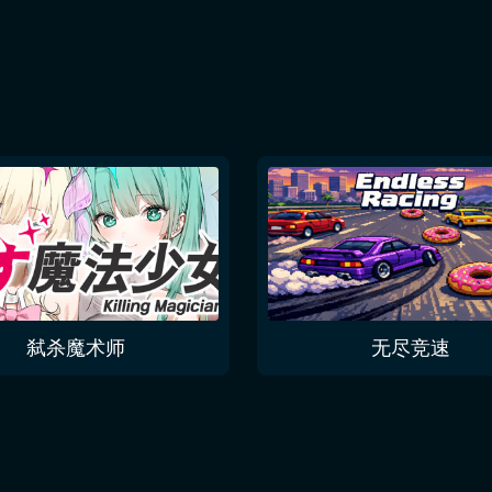
弑杀魔术师
无尽竞速