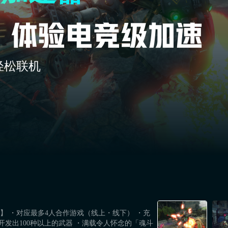
轻松联机
】 ・对应最多4人合作游戏（线上・线下） ・充
开发出100种以上的武器 ・满载令人怀念的「魂斗