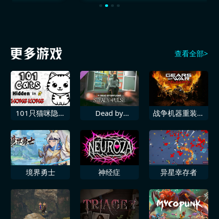
查看全部>
101只猫咪隐藏
Dead by
战争机器重装上
在香港
Daylight 稳定脉
阵
冲
境界勇士
神经症
异星幸存者