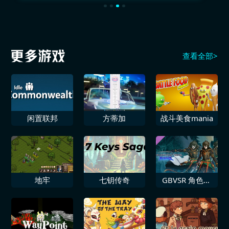
查看全部>
闲置联邦
方蒂加
战斗美食mania
地牢
七钥传奇
GBVSR 角色颜
色包5