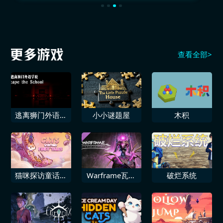
查看全部>
逃离狮门外语学
小小谜题屋
木积
校 / Escape the
School
猫咪探访童话世
Warframe瓦尔
破烂系统
界
基里传家宝典藏