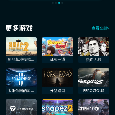
查看全部>
船舶墓地模拟器
乱剪一通
热血无赖
2
太阳帝国的原罪
分岔路口
FEROCIOUS
2