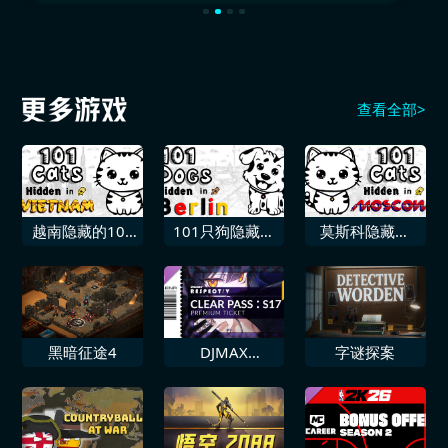
查看全部>
越南隐藏的101
101只狗隐藏在
莫斯科隐藏的
只猫
柏林
101只猫
黑暗征途4
DJMAX
字谜探案
RESPECT 5 清关
通行证S17 高级
票